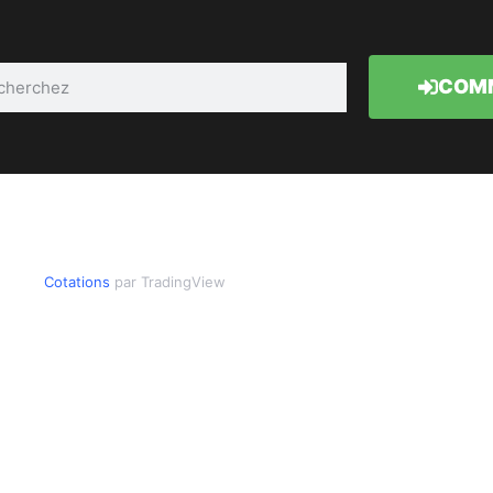
COMM
Cotations
par TradingView