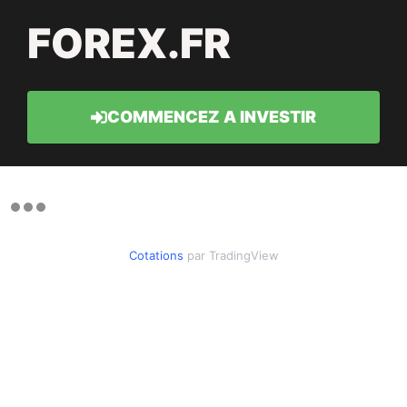
FOREX.FR
COMMENCEZ A INVESTIR
Cotations
par TradingView