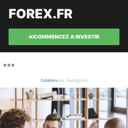
FOREX.FR
COMMENCEZ A INVESTIR
Cotations
par TradingView