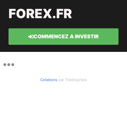
FOREX.FR
COMMENCEZ A INVESTIR
Cotations
par TradingView