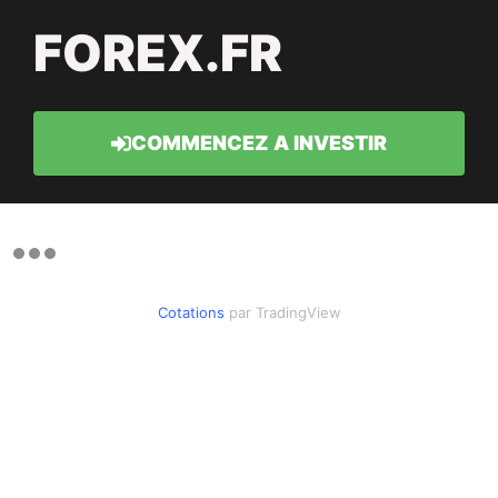
FOREX.FR
COMMENCEZ A INVESTIR
Cotations
par TradingView