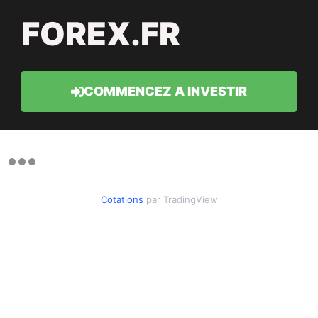
FOREX.FR
COMMENCEZ A INVESTIR
Cotations
par TradingView