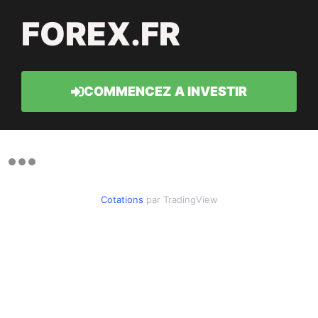
FOREX.FR
COMMENCEZ A INVESTIR
Cotations
par TradingView