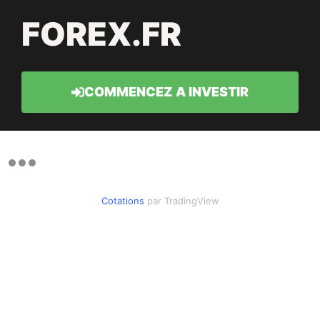
FOREX.FR
COMMENCEZ A INVESTIR
Cotations
par TradingView