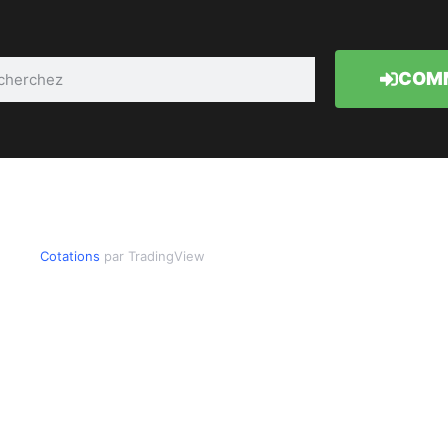
COMM
Cotations
par TradingView