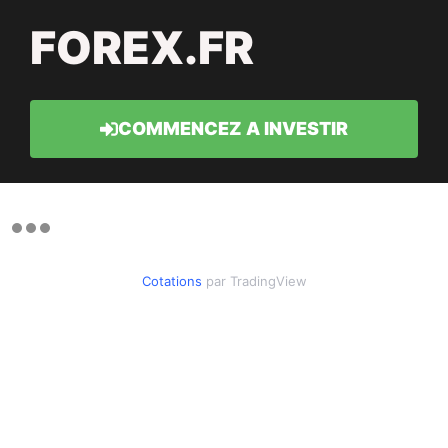
FOREX.FR
COMMENCEZ A INVESTIR
Cotations
par TradingView