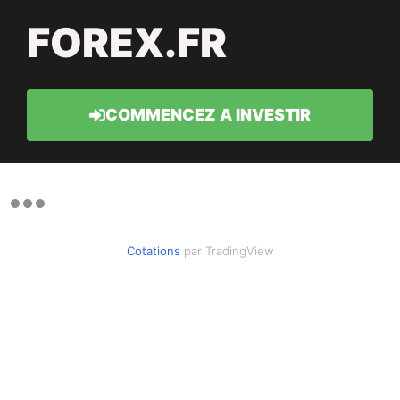
FOREX.FR
COMMENCEZ A INVESTIR
Cotations
par TradingView