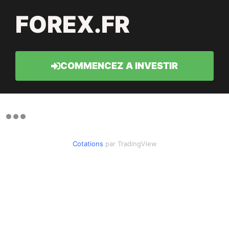
FOREX.FR
COMMENCEZ A INVESTIR
Cotations
par TradingView