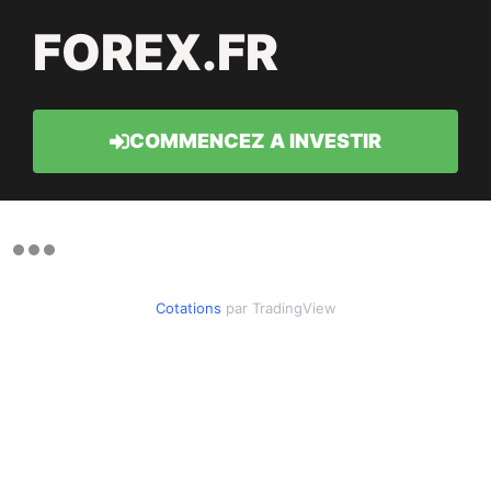
FOREX.FR
COMMENCEZ A INVESTIR
Cotations
par TradingView