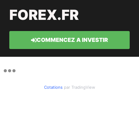
FOREX.FR
COMMENCEZ A INVESTIR
Cotations
par TradingView