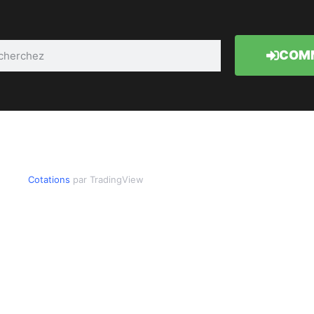
COMM
Cotations
par TradingView