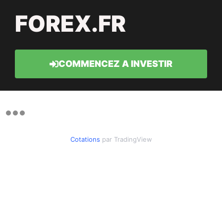
FOREX.FR
COMMENCEZ A INVESTIR
Cotations
par TradingView