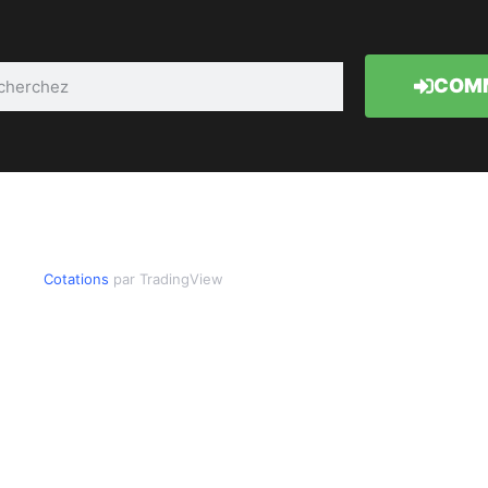
COMM
Cotations
par TradingView