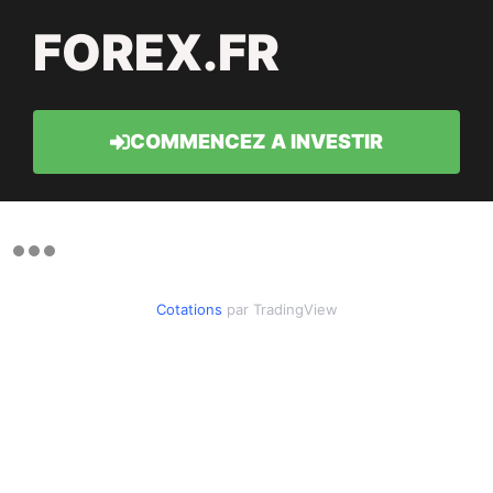
FOREX.FR
COMMENCEZ A INVESTIR
Cotations
par TradingView