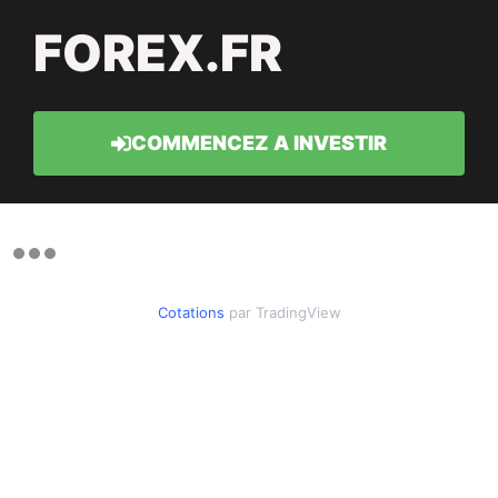
FOREX.FR
COMMENCEZ A INVESTIR
Cotations
par TradingView