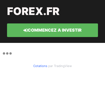
FOREX.FR
COMMENCEZ A INVESTIR
Cotations
par TradingView