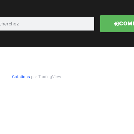
COMM
Cotations
par TradingView