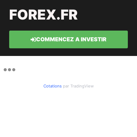
FOREX.FR
COMMENCEZ A INVESTIR
Cotations
par TradingView