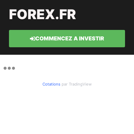
FOREX.FR
COMMENCEZ A INVESTIR
Cotations
par TradingView