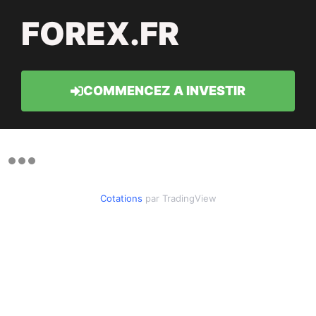
FOREX.FR
COMMENCEZ A INVESTIR
Cotations
par TradingView