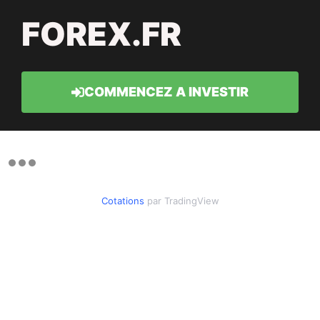
FOREX.FR
COMMENCEZ A INVESTIR
Cotations
par TradingView