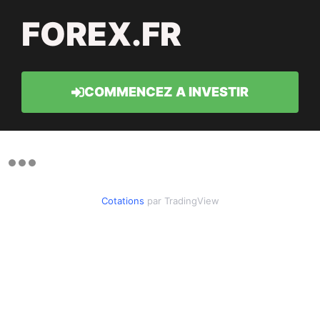
FOREX.FR
COMMENCEZ A INVESTIR
Cotations
par TradingView