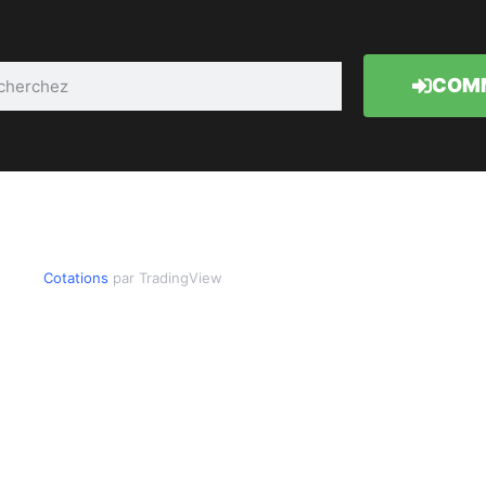
COMM
Cotations
par TradingView