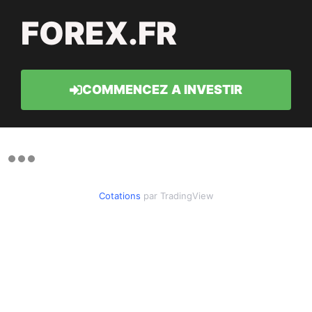
FOREX.FR
COMMENCEZ A INVESTIR
Cotations
par TradingView