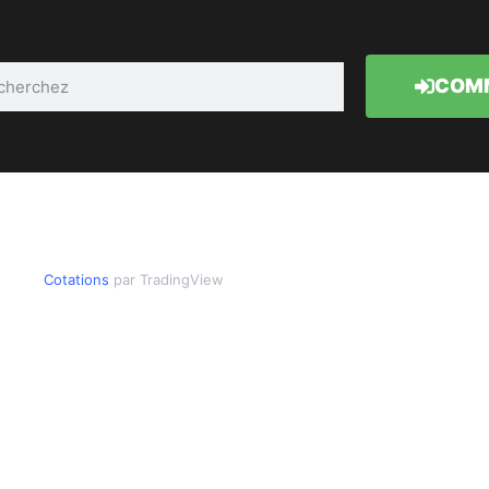
COMM
Cotations
par TradingView