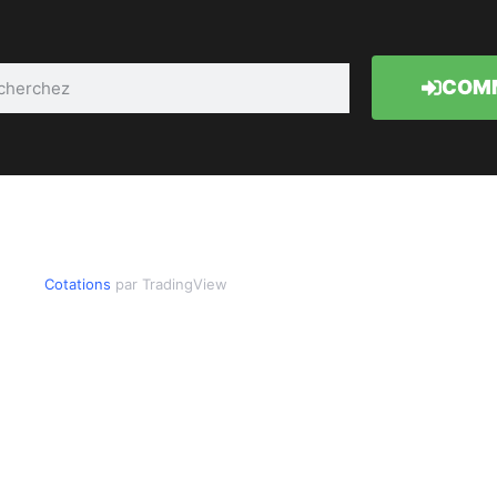
COMM
Cotations
par TradingView