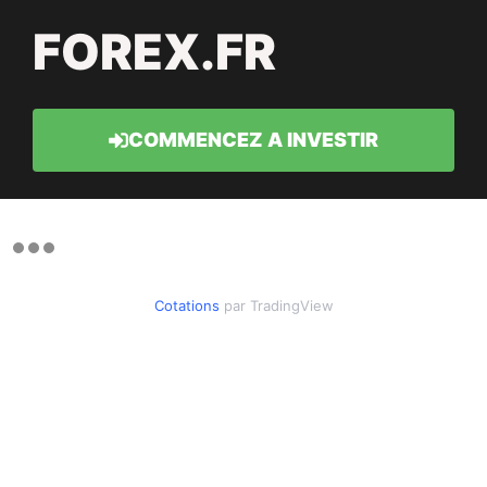
FOREX.FR
COMMENCEZ A INVESTIR
Cotations
par TradingView