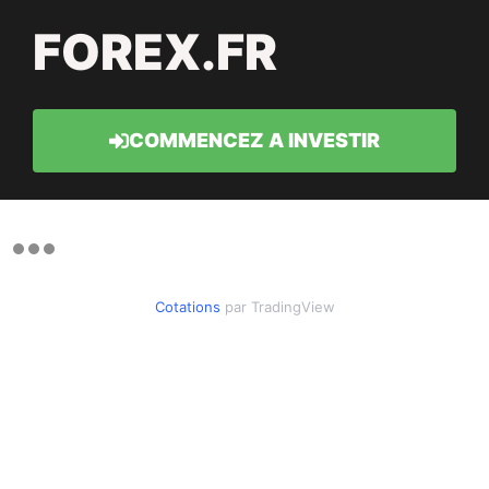
FOREX.FR
COMMENCEZ A INVESTIR
Cotations
par TradingView