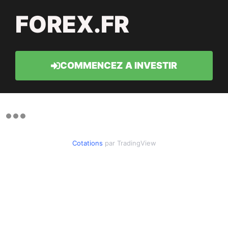
FOREX.FR
COMMENCEZ A INVESTIR
Cotations
par TradingView