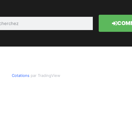
COMM
Cotations
par TradingView