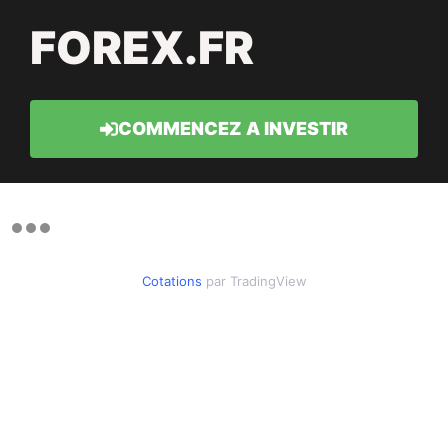
FOREX.FR
COMMENCEZ A INVESTIR
Cotations
par TradingView