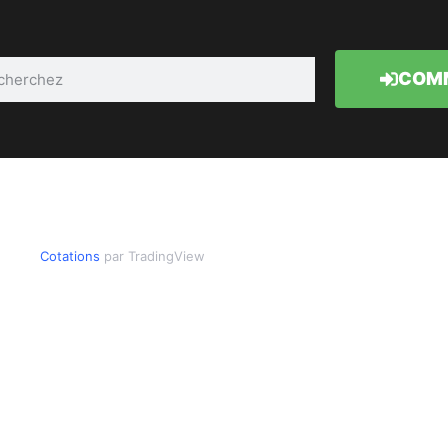
COMM
Cotations
par TradingView