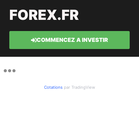
FOREX.FR
COMMENCEZ A INVESTIR
Cotations
par TradingView