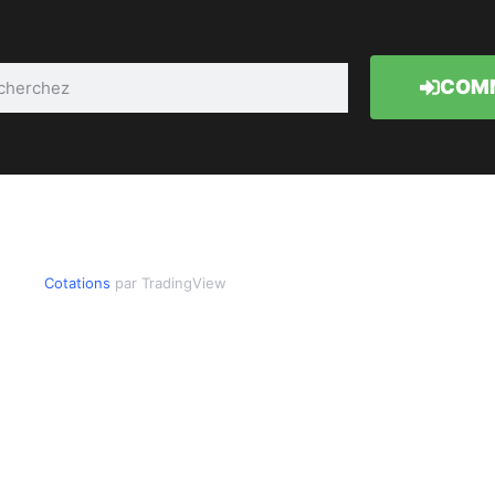
COMM
Cotations
par TradingView