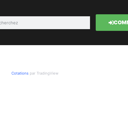
COMM
Cotations
par TradingView