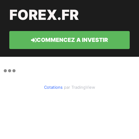
FOREX.FR
COMMENCEZ A INVESTIR
Cotations
par TradingView