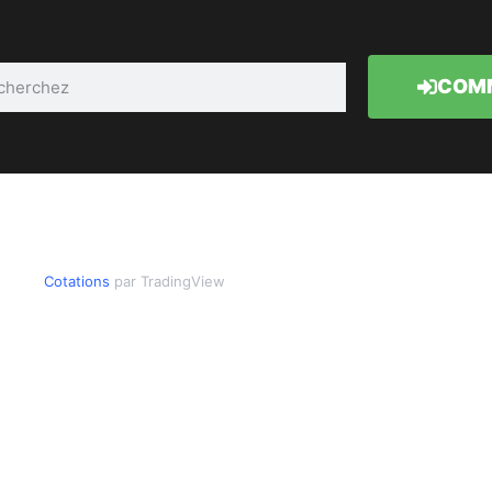
COMM
Cotations
par TradingView