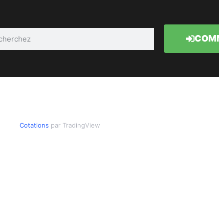
COMM
Cotations
par TradingView