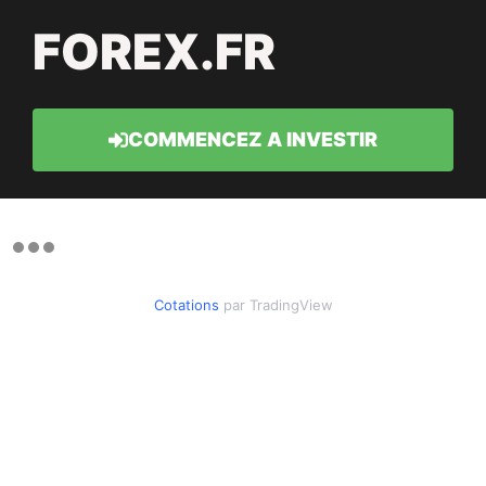
FOREX.FR
COMMENCEZ A INVESTIR
Cotations
par TradingView