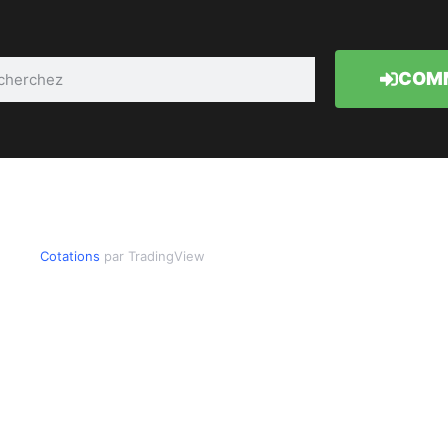
COMM
Cotations
par TradingView