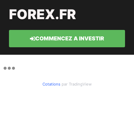
FOREX.FR
COMMENCEZ A INVESTIR
Cotations
par TradingView