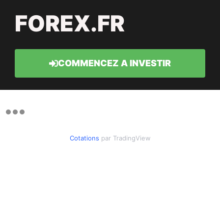
FOREX.FR
COMMENCEZ A INVESTIR
Cotations
par TradingView