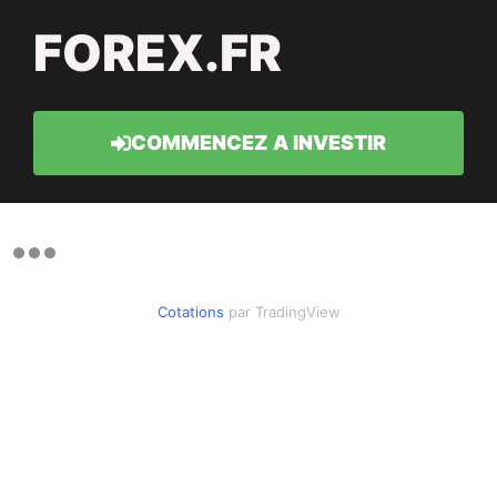
FOREX.FR
COMMENCEZ A INVESTIR
Cotations
par TradingView