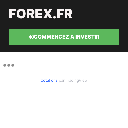
FOREX.FR
COMMENCEZ A INVESTIR
Cotations
par TradingView