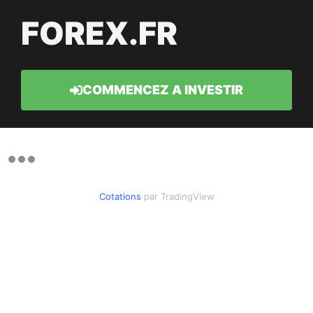
FOREX.FR
COMMENCEZ A INVESTIR
Cotations
par TradingView