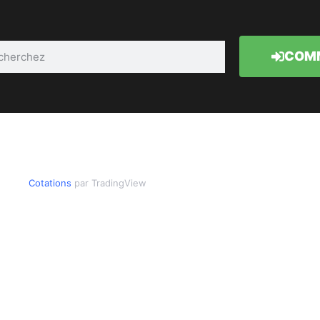
COMM
Cotations
par TradingView